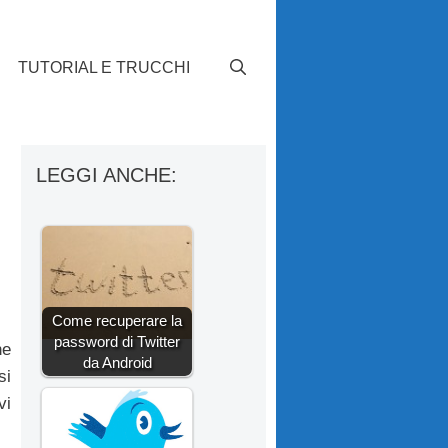
TUTORIAL E TRUCCHI
LEGGI ANCHE:
Come recuperare la
password di Twitter
he
da Android
si
vi