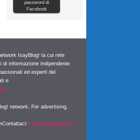
password di
Facebook
network IsayBlog! la cui rete
ci di informazione indipendente
passionati ed esperti del
ti e
om
log! network. For advertising,
mContattaci
:
info@isayblog.com