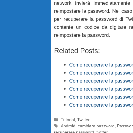
network invierà immediatamente 
reimpostare la password. Nel caso i
per recuperare la password di Twi
contente un codice da digitare ne
reimpostare la password.
Related Posts:
Come recuperare la password
Come recuperare la password
Come recuperare la password 
Come recuperare la password
Come recuperare la password
Come recuperare la passwor
Categorie
Tutorial
,
Twitter
Tag
Android
,
cambiare password
,
Password
recuperare password
,
twitter