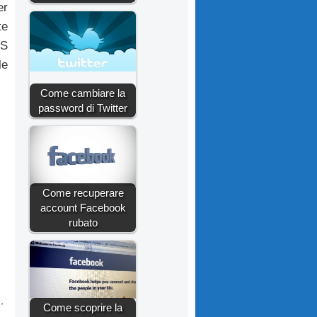
er
te
MS
le
Come cambiare la
password di Twitter
Come recuperare
account Facebook
rubato
d
,
Come scoprire la