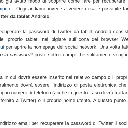
mo già avuto modo di scoprire come fare per recuperare 
mputer
. Oggi andiamo invece a vedere cosa è possibile fa
tter
da tablet Android
.
ecuperare la password di Twitter da tablet Android consis
el proprio tablet, nel pigiare sull’icona del browser W
ui
per aprire la homepage del social network. Una volta fat
to la password?
posto sotto i campi che solitamente vengo
a in cui dovrà essere inserito nel relativo campo o il propr
uralmente dovrà essere l’indirizzo di posta elettronica che
proprio numero di telefono (anche in questo caso dovrà trattar
fornito a Twitter) o il proprio nome utente. A questo punto 
’indirizzo email per recuperare la password di Twitter il soci