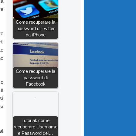
la
re
Come recuperare la
password di Twitter
te
da iPhone
eb
to
no
Come recuperare la
password di
io
Facebook
 è
si
si
Tutorial: come
recuperare Username
al
e Password dei…