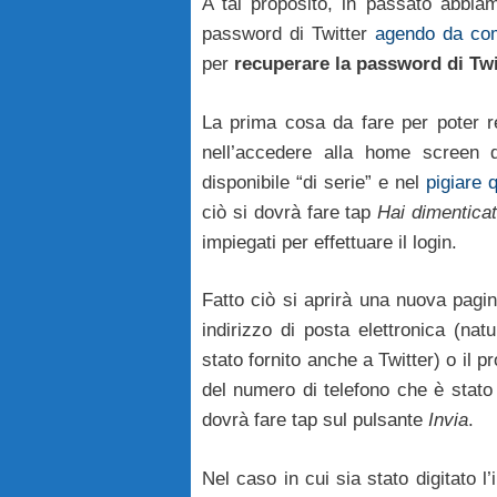
A tal proposito, in passato abbia
password di Twitter
agendo da co
per
recuperare la password di Twi
La prima cosa da fare per poter r
nell’accedere alla home screen d
disponibile “di serie” e nel
pigiare q
ciò si dovrà fare tap
Hai dimentica
impiegati per effettuare il login.
Fatto ciò si aprirà una nuova pagin
indirizzo di posta elettronica (nat
stato fornito anche a Twitter) o il 
del numero di telefono che è stato 
dovrà fare tap sul pulsante
Invia
.
Nel caso in cui sia stato digitato l