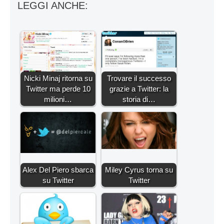
LEGGI ANCHE:
Nicki Minaj ritorna su
Trovare il successo
Twitter ma perde 10
grazie a Twitter: la
milioni…
storia di…
Alex Del Piero sbarca
Miley Cyrus torna su
su Twitter
Twitter