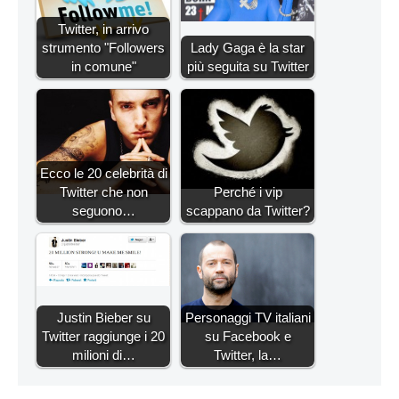
Twitter, in arrivo
strumento "Followers
Lady Gaga è la star
in comune"
più seguita su Twitter
Ecco le 20 celebrità di
Twitter che non
Perché i vip
seguono…
scappano da Twitter?
Justin Bieber su
Personaggi TV italiani
Twitter raggiunge i 20
su Facebook e
milioni di…
Twitter, la…