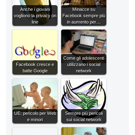
Anche i giovani
Minacce su
vogliono la privacy on
Facebook sempre più
line
in aumento per…
Come gli adolescenti
Facebook cresce e
utilizzano i social
batte Google
network
UE: pericolo per Web
Sempre più pericoli
e minori
sui social network