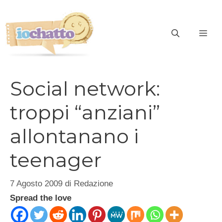
Vai
al
contenuto
ME
Social network:
troppi “anziani”
allontanano i
teenager
7 Agosto 2009
di
Redazione
Spread the love