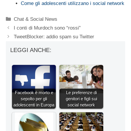
Come gli adolescenti utilizzano i social network
Categorie
Chat & Social News
I conti di Murdoch sono “rossi”
TweetBlocker: addio spam su Twitter
LEGGI ANCHE:
Facebook è morto e
Le preferenze di
sepolto per gli
genitori e figli sui
adolescenti in Europa
social network