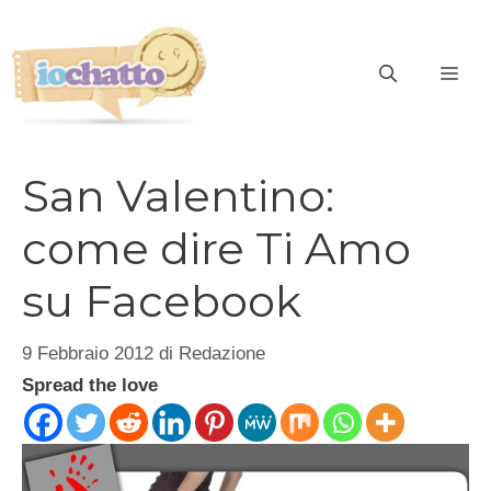
Vai
al
contenuto
ME
San Valentino:
come dire Ti Amo
su Facebook
9 Febbraio 2012
di
Redazione
Spread the love