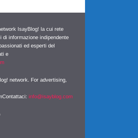
network IsayBlog! la cui rete
ci di informazione indipendente
passionati ed esperti del
ti e
om
log! network. For advertising,
mContattaci
:
info@isayblog.com
)