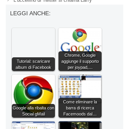
L’uccellino di Twitter si chiama Larry
LEGGI ANCHE:
Chrome, Google
Tutorial: scaricare
aggiunge il supporto
album di Facebook
per joypad,…
Come eliminare la
Google alla ribalta con
barra di ricerca
Social gMail
Facemoods dal…