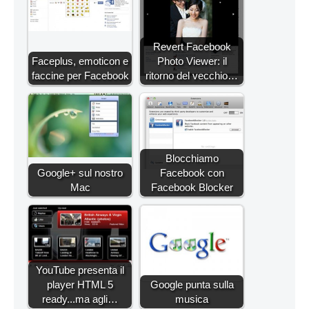
Revert Facebook
Faceplus, emoticon e
Photo Viewer: il
faccine per Facebook
ritorno del vecchio…
Blocchiamo
Google+ sul nostro
Facebook con
Mac
Facebook Blocker
YouTube presenta il
player HTML 5
Google punta sulla
ready...ma agli…
musica