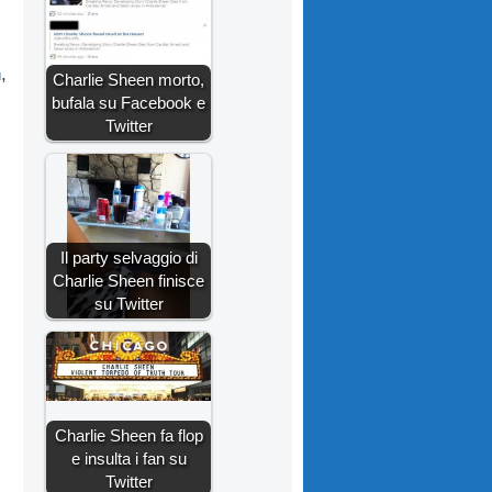
n
,
Charlie Sheen morto,
bufala su Facebook e
Twitter
Il party selvaggio di
Charlie Sheen finisce
su Twitter
Charlie Sheen fa flop
e insulta i fan su
Twitter