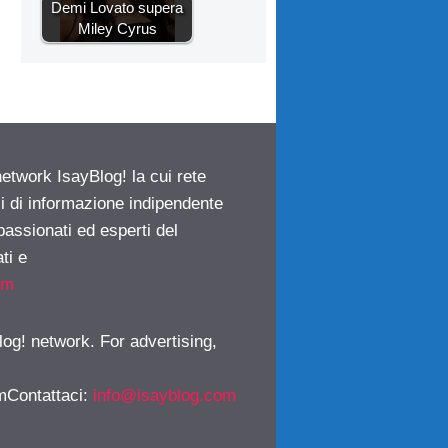
Demi Lovato supera
Miley Cyrus
network IsayBlog! la cui rete
ci di informazione indipendente
passionati ed esperti del
ti e
om
log! network. For advertising,
mContattaci
:
info@isayblog.com