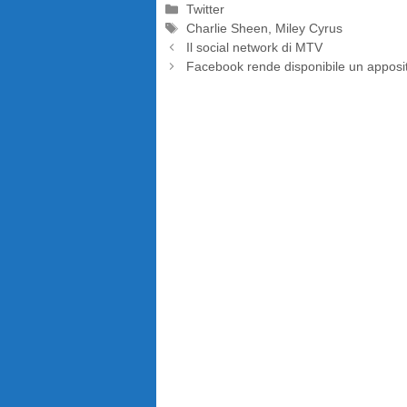
Categorie
Twitter
Tag
Charlie Sheen
,
Miley Cyrus
Il social network di MTV
Facebook rende disponibile un apposito 