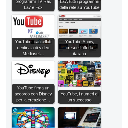
programmi TV Rai,
La7, tutti i programmi
La7 e Fox
della rete su YouTube
YouTube, cancellati
YouTube Show,
centinaia di video
cresce l'offerta
Mediaset…
italiana
YouTube firma un
accordo con Disney
YouTube, i numeri di
per la creazione…
un successo