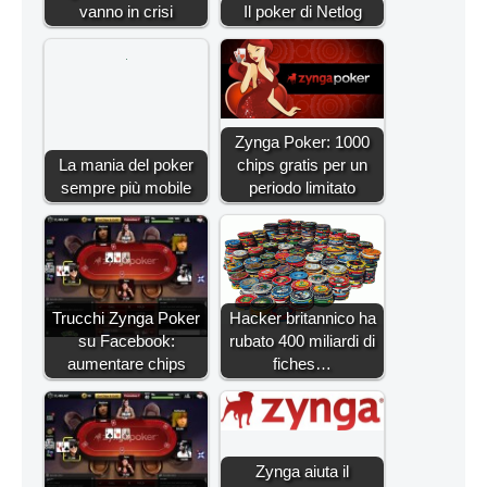
vanno in crisi
Il poker di Netlog
Zynga Poker: 1000
La mania del poker
chips gratis per un
sempre più mobile
periodo limitato
Trucchi Zynga Poker
Hacker britannico ha
su Facebook:
rubato 400 miliardi di
aumentare chips
fiches…
Zynga aiuta il