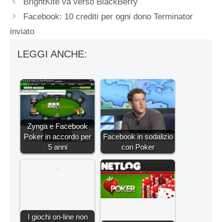
BrightKite va verso BlackBerry
Facebook: 10 crediti per ogni dono Terminator
inviato
LEGGI ANCHE:
Zynga e Facebook
Poker in accordo per
Facebook in sodalizio
5 anni
con Poker
I giochi on-line non