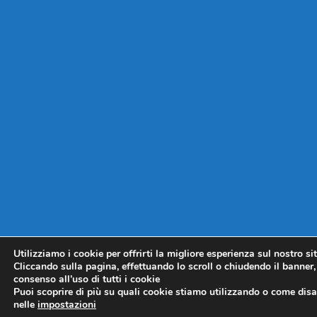
Utilizziamo i cookie per offrirti la migliore esperienza sul nostro si
Cliccando sulla pagina, effettuando lo scroll o chiudendo il banner, 
consenso all’uso di tutti i cookie
Puoi scoprire di più su quali cookie stiamo utilizzando o come disat
nelle
impostazioni