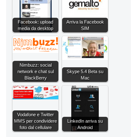
Facebook: upload
Arriva la Facebook
media da desktop
SIM
Nimbuzz: social
network e chat sul
Skype 5.4 Beta su
BlackBerry
Mac
Vodafone e Twitter
MMS per condividere
LinkedIn arriva su
foto dal cellulare
Android