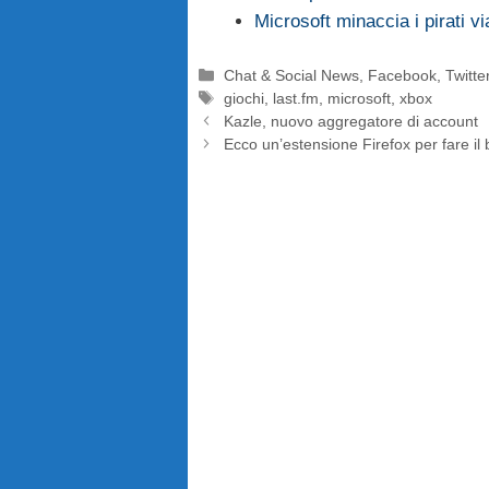
Microsoft minaccia i pirati vi
Categorie
Chat & Social News
,
Facebook
,
Twitte
Tag
giochi
,
last.fm
,
microsoft
,
xbox
Kazle, nuovo aggregatore di account
Ecco un’estensione Firefox per fare i