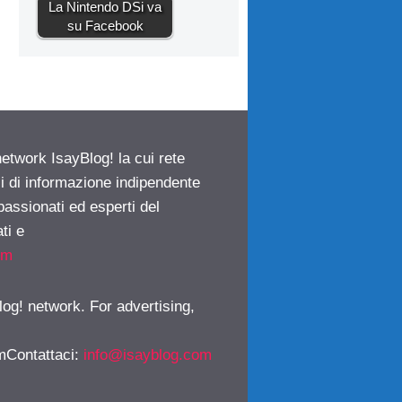
La Nintendo DSi va
su Facebook
network IsayBlog! la cui rete
ci di informazione indipendente
passionati ed esperti del
ti e
om
log! network. For advertising,
mContattaci
:
info@isayblog.com