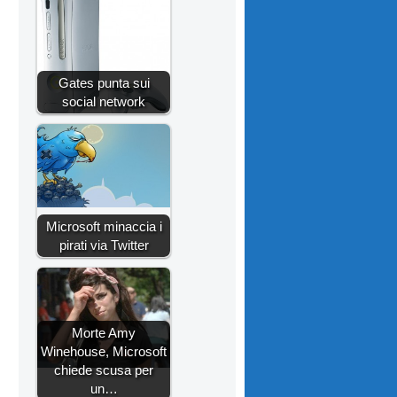
Gates punta sui
social network
Microsoft minaccia i
pirati via Twitter
Morte Amy
Winehouse, Microsoft
chiede scusa per
un…