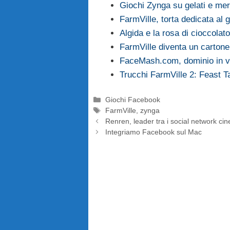
Giochi Zynga su gelati e me
FarmVille, torta dedicata al
Algida e la rosa di cioccola
FarmVille diventa un carton
FaceMash.com, dominio in ve
Trucchi FarmVille 2: Feast Ta
Categorie
Giochi Facebook
Tag
FarmVille
,
zynga
Renren, leader tra i social network cin
Integriamo Facebook sul Mac