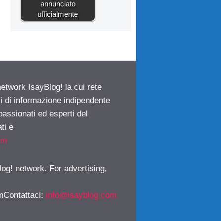
annunciato
ufficialmente
network IsayBlog! la cui rete
ci di informazione indipendente
passionati ed esperti del
ti e
om
log! network. For advertising,
mContattaci
:
info@isayblog.com