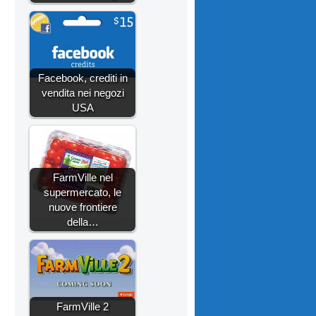
Facebook, crediti in
vendita nei negozi
USA
FarmVille nel
supermercato, le
nuove frontiere
della…
FarmVille 2