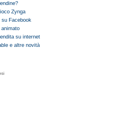
rendine?
 gioco Zynga
to su Facebook
e animato
ndita su internet
ble e altre novità
esi