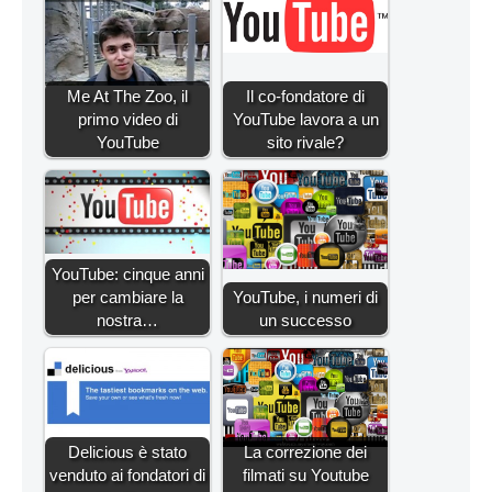
Me At The Zoo, il
Il co-fondatore di
primo video di
YouTube lavora a un
YouTube
sito rivale?
YouTube: cinque anni
per cambiare la
YouTube, i numeri di
nostra…
un successo
Delicious è stato
La correzione dei
venduto ai fondatori di
filmati su Youtube