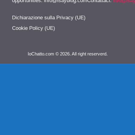
opportunities:
info@isayblog.comContattaci
:
info@isa
Dichiarazione sulla Privacy (UE)
Cookie Policy (UE)
IoChatto.com © 2026. All right reserverd.