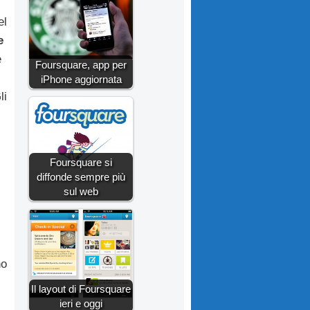
el
e
e
Foursquare, app per
iPhone aggiornata
li
Foursquare si
diffonde sempre più
sul web
no
Il layout di Foursquare
ieri e oggi