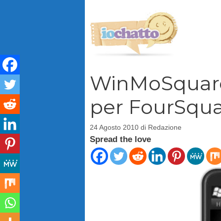
Vai
al
contenuto
WinMoSquare 
per FourSqu
24 Agosto 2010
di
Redazione
Spread the love