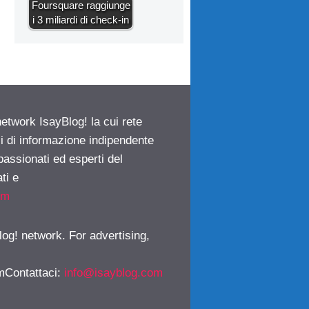
Foursquare raggiunge
i 3 miliardi di check-in
network IsayBlog! la cui rete
ci di informazione indipendente
passionati ed esperti del
ti e
om
log! network. For advertising,
mContattaci
:
info@isayblog.com