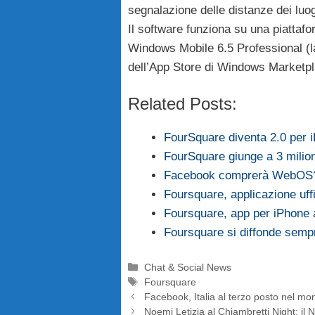
segnalazione delle distanze dei luog
Il software funziona su una piatta
Windows Mobile 6.5 Professional (la
dell’App Store di Windows Marketpla
Related Posts:
FourSquare diventa 2.0 per 
FourSquare giunge a 3 milion
Facebook comprerà WebOS
Foursquare, applicazione uff
Foursquare, app per iPhone 
Foursquare si diffonde semp
Categorie
Chat & Social News
Tag
Foursquare
Facebook, Italia al terzo posto nel mo
Noemi Letizia al Chiambretti Night: il