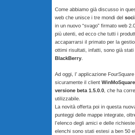
Come abbiamo già discusso in quest
web che unisce i tre mondi del
soci
in un nuovo “svago” firmato web 2.
più utenti, ed ecco che tutti i produ
accaparrarsi il primato per la gestio
ottimi risultati, infatti, sono già sta
BlackBerry
.
Ad oggi, l’ applicazione FourSquare
sicuramente il client
WinMoSquare
versione beta 1.5.0.0
, che ha corr
utilizzabile.
La novità offerta poi in questa nuo
punteggi delle mappe integrate, olt
l’elenco degli amici e delle richieste
elenchi sono stati estesi a ben 50 e