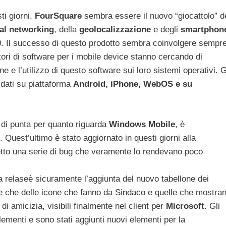
i giorni,
FourSquare
sembra essere il nuovo “giocattolo” d
al networking
, della
geolocalizzazione
e degli
smartphon
0. Il successo di questo prodotto sembra coinvolgere sempr
ttori di software per i mobile device stanno cercando di
ne e l’utilizzo di questo software sui loro sistemi operativi. G
ti dati su piattaforma
Android, iPhone, WebOS e su
 di punta per quanto riguarda
Windows Mobile
, è
. Quest’ultimo è stato aggiornato in questi giorni alla
etto una serie di bug che veramente lo rendevano poco
va relaseè sicuramente l’aggiunta del nuovo tabellone dei
re che delle icone che fanno da Sindaco e quelle che mostra
 di amicizia, visibili finalmente nel client per
Microsoft
. Gli
lementi e sono stati aggiunti nuovi elementi per la