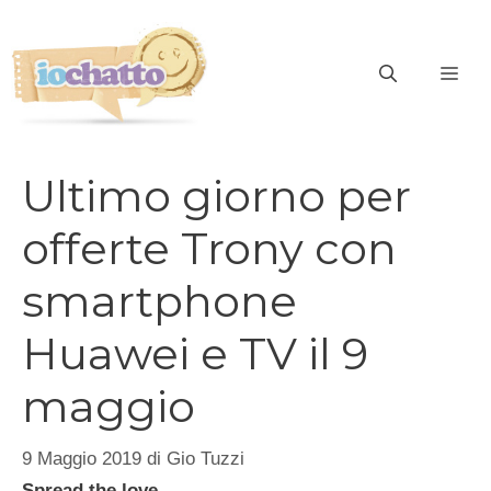
Vai
al
contenuto
ME
Ultimo giorno per
offerte Trony con
smartphone
Huawei e TV il 9
maggio
9 Maggio 2019
di
Gio Tuzzi
Spread the love