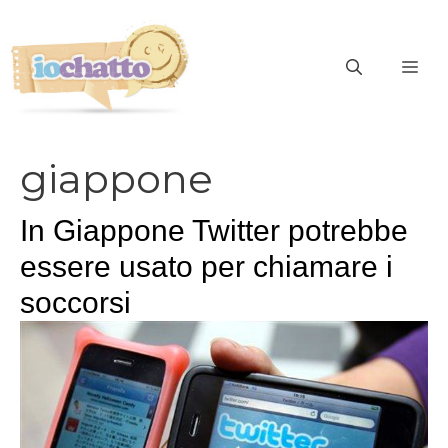
Vai
al
contenuto
ME
giappone
In Giappone Twitter potrebbe
essere usato per chiamare i
soccorsi