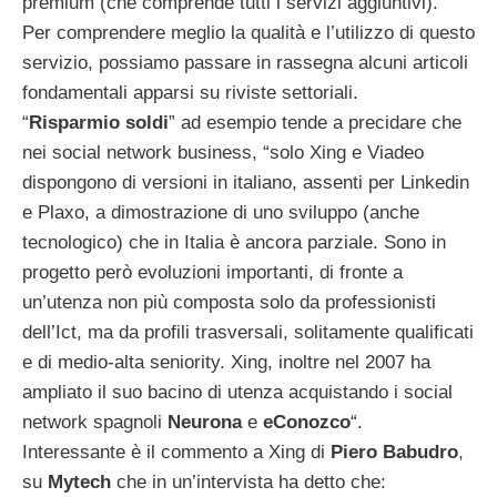
premium (che comprende tutti i servizi aggiuntivi).
Per comprendere meglio la qualità e l’utilizzo di questo
servizio, possiamo passare in rassegna alcuni articoli
fondamentali apparsi su riviste settoriali.
“
Risparmio soldi
” ad esempio tende a precidare che
nei social network business, “solo Xing e Viadeo
dispongono di versioni in italiano, assenti per Linkedin
e Plaxo, a dimostrazione di uno sviluppo (anche
tecnologico) che in Italia è ancora parziale. Sono in
progetto però evoluzioni importanti, di fronte a
un’utenza non più composta solo da professionisti
dell’Ict, ma da profili trasversali, solitamente qualificati
e di medio-alta seniority. Xing, inoltre nel 2007 ha
ampliato il suo bacino di utenza acquistando i social
network spagnoli
Neurona
e
eConozco
“.
Interessante è il commento a Xing di
Piero Babudro
,
su
Mytech
che in un’intervista ha detto che: