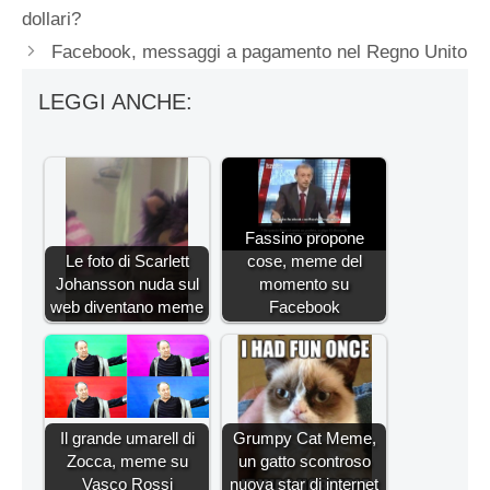
dollari?
Facebook, messaggi a pagamento nel Regno Unito
LEGGI ANCHE:
Fassino propone
Le foto di Scarlett
cose, meme del
Johansson nuda sul
momento su
web diventano meme
Facebook
Il grande umarell di
Grumpy Cat Meme,
Zocca, meme su
un gatto scontroso
Vasco Rossi
nuova star di internet