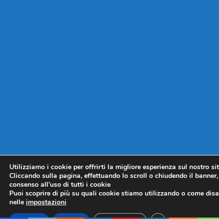
Utilizziamo i cookie per offrirti la migliore esperienza sul nostro si
Cliccando sulla pagina, effettuando lo scroll o chiudendo il banner, 
consenso all’uso di tutti i cookie
Puoi scoprire di più su quali cookie stiamo utilizzando o come disat
nelle
impostazioni
CLOSE GDPR COO