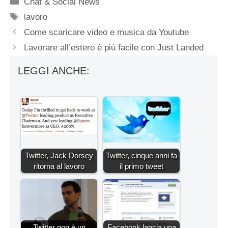
Categorie
Chat & Social News
Tag
lavoro
Come scaricare video e musica da Youtube
Lavorare all’estero è più facile con Just Landed
LEGGI ANCHE:
Twitter, Jack Dorsey
Twitter, cinque anni fa
ritorna al lavoro
il primo tweet
Twitter non è un
Facebook lancia una