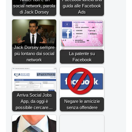
social network, parola
guida alle Facebook
di Jack Dorsey
Ads
Jack Dorsey sempre
più lontano dai social
La patente su
network
Facebook
Arriva Social Jobs
App, da oggi è
Negare le amicizie
possibile cercare…
senza offendere