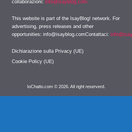
collaborazioni:
info@isayblog.com
This website is part of the IsayBlog! network. For
advertising, press releases and other
opportunities:
info@isayblog.comContattaci
:
info@isa
Dichiarazione sulla Privacy (UE)
Cookie Policy (UE)
IoChatto.com © 2026. All right reserverd.