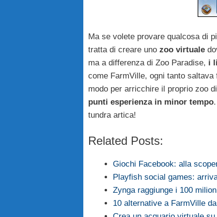
Ma se volete provare qualcosa di p
tratta di creare uno
zoo virtuale
dov
ma a differenza di Zoo Paradise,
i 
come FarmVille, ogni tanto saltava f
modo per arricchire il proprio zoo di
punti esperienza in minor tempo
tundra artica!
Related Posts:
Giochi Facebook: alla scoper
Playfish social games: arriv
Zynga raggiunge i 100 milioni
10 alternative a FarmVille d
Crea un acquario virtuale 