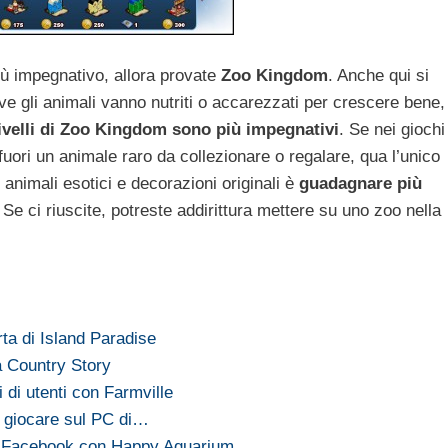
iù impegnativo, allora provate
Zoo Kingdom
. Anche qui si
e gli animali vanno nutriti o accarezzati per crescere bene,
livelli di Zoo Kingdom sono più impegnativi
. Se nei giochi
uori un animale raro da collezionare o regalare, qua l’unico
 animali esotici e decorazioni originali è
guadagnare più
. Se ci riuscite, potreste addirittura mettere su uno zoo nella
ta di Island Paradise
a Country Story
 di utenti con Farmville
a giocare sul PC di…
su Facebook con Happy Aquarium