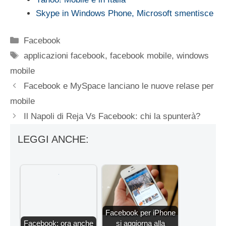
Skype in Windows Phone, Microsoft smentisce
Categorie
Facebook
Tag
applicazioni facebook
,
facebook mobile
,
windows
mobile
Facebook e MySpace lanciano le nuove relase per
mobile
Il Napoli di Reja Vs Facebook: chi la spunterà?
LEGGI ANCHE:
Facebook per iPhone
Facebook: ora anche
si aggiorna alla