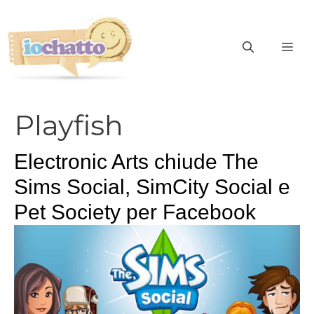
Vai
al
contenuto
ME
Playfish
Electronic Arts chiude The
Sims Social, SimCity Social e
Pet Society per Facebook