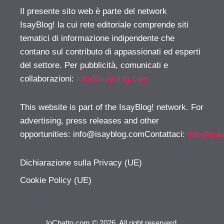
Il presente sito web è parte del network
IsayBlog! la cui rete editoriale comprende siti
tematici di informazione indipendente che
contano sul contributo di appassionati ed esperti
del settore. Per pubblicità, comunicati e
collaborazioni:
info@isayblog.com
This website is part of the IsayBlog! network. For
advertising, press releases and other
opportunities:
info@isayblog.comContattaci
:
info@isa
Dichiarazione sulla Privacy (UE)
Cookie Policy (UE)
IoChatto.com © 2026. All right reserverd.