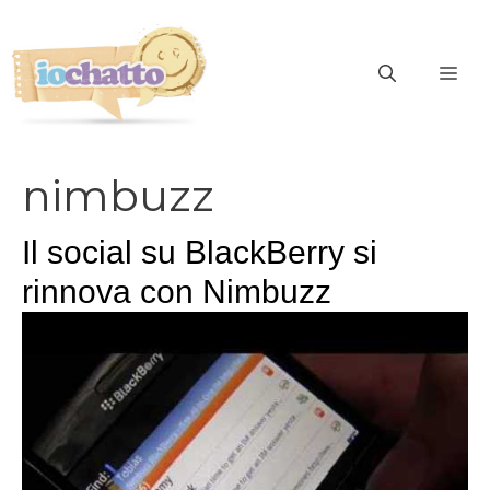
Vai
al
contenuto
ME
nimbuzz
Il social su BlackBerry si
rinnova con Nimbuzz