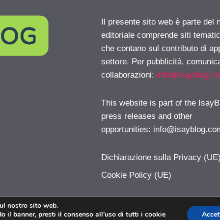
Il presente sito web è parte del 
editoriale comprende siti temati
che contano sul contributo di ap
settore. Per pubblicità, comunica
collaborazioni:
info@isayblog.c
This website is part of the IsayB
press releases and other
opportunities:
info@isayblog.co
Dichiarazione sulla Privacy (UE
Cookie Policy (UE)
sul nostro sito web.
 il banner, presti il consenso all’uso di tutti i cookie
Accet
IoChatto.com © 2026. All right reserverd.