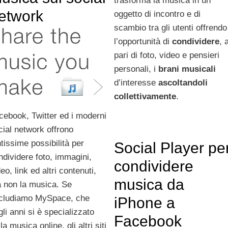
trasforma la musica in un
etwork
oggetto di incontro e di
scambio tra gli utenti offrendo
l’opportunità di
condividere
, 
pari di foto, video e pensieri
personali, i
brani musicali
d’interesse
ascoltandoli
collettivamente
.
cebook, Twitter ed i moderni
cial network offrono
ntissime possibilità per
Social Player pe
ndividere foto, immagini,
condividere
eo, link ed altri contenuti,
musica da
 non la musica. Se
cludiamo MySpace, che
iPhone a
gli anni si è specializzato
Facebook
la musica online, gli altri siti