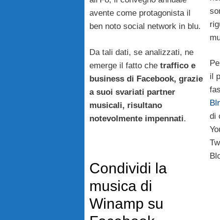
so
avente come protagonista il
ri
ben noto social network in blu.
mu
Da tali dati, se analizzati, ne
Pe
emerge il fatto che
traffico e
il
business di Facebook, grazie
fa
a suoi svariati partner
Bl
musicali, risultano
di
notevolmente impennati
.
Yo
Tw
Bl
Condividi la
musica di
Winamp su