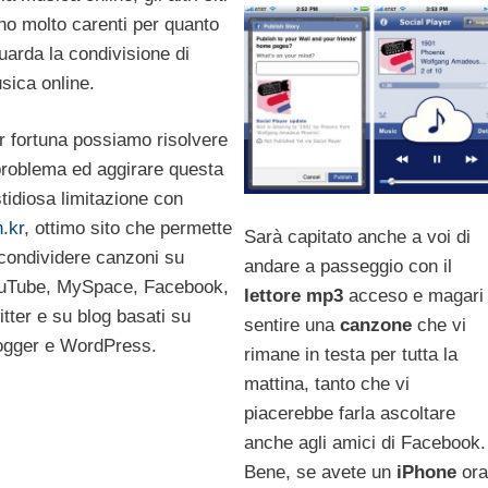
no molto carenti per quanto
guarda la condivisione di
sica online.
r fortuna possiamo risolvere
 problema ed aggirare questa
stidiosa limitazione con
n.kr
, ottimo sito che permette
Sarà capitato anche a voi di
 condividere canzoni su
andare a passeggio con il
uTube, MySpace, Facebook,
lettore mp3
acceso e magari
itter e su blog basati su
sentire una
canzone
che vi
ogger e WordPress.
rimane in testa per tutta la
mattina, tanto che vi
piacerebbe farla ascoltare
anche agli amici di Facebook.
Bene, se avete un
iPhone
ora