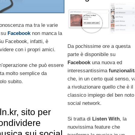
conoscenza ma tra le varie
e su
Facebook
non manca la
Su Facebook, infatti, è
Da pochissime ore a questa
idere con i propri amici.
parte è disponibile su
Facebook
una nuova ed
n’operazione che può essere
interessantissima
funzionalit
ulta molto semplice da
che, in un certo qual senso, v
lo subito.
a rivoluzionare quello che è il
classico impiego del ben noto
social network.
ln.kr, sito per
Si tratta di
Listen With
, la
ondividere
nuovissima feature che
usica sui social