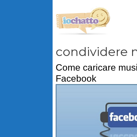
Vai
al
contenuto
condividere 
Come caricare mus
Facebook