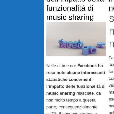
funzionalità di
n
music sharing
Fa
so
Nelle ultime ore
Facebook
ha
ta
reso note alcune interessanti
co
statistiche concernenti
vid
l’impatto delle funzionalità di
ma
music sharing
rilasciate, da
es
non molto tempo a questa
ne
parte, conseguenzialmente
nel
all’F8, il convegno annuale