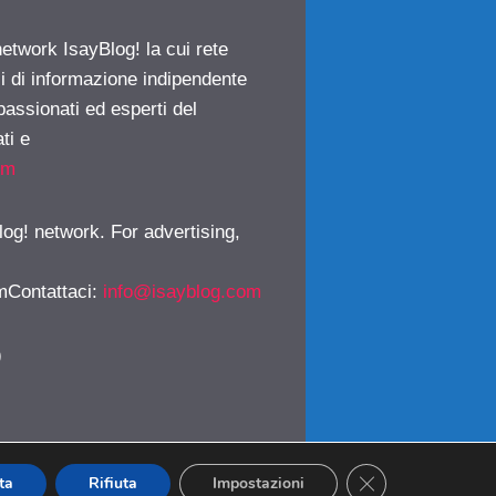
network IsayBlog! la cui rete
ci di informazione indipendente
passionati ed esperti del
ti e
om
log! network. For advertising,
mContattaci
:
info@isayblog.com
)
CLOSE GDPR CO
ta
Rifiuta
Impostazioni