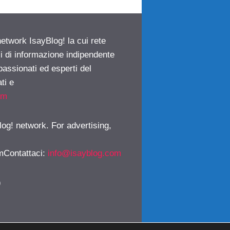
network IsayBlog! la cui rete
ci di informazione indipendente
passionati ed esperti del
ti e
om
log! network. For advertising,
mContattaci
:
info@isayblog.com
)