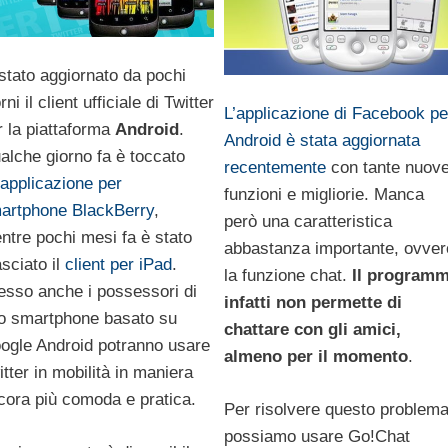
 stato aggiornato da pochi
rni il client ufficiale di Twitter
L’applicazione di Facebook pe
r la piattaforma
Android
.
Android è stata aggiornata
alche giorno fa è toccato
recentemente
con tante nuov
applicazione per
funzioni e migliorie. Manca
artphone BlackBerry
,
però una caratteristica
ntre pochi mesi fa è stato
abbastanza importante, ovver
asciato il
client per iPad
.
la funzione chat.
Il program
esso anche i possessori di
infatti non permette di
o smartphone basato su
chattare con gli amici,
ogle Android potranno usare
almeno per il momento
.
itter in mobilità in maniera
cora più comoda e pratica.
Per risolvere questo problem
possiamo usare Go!Chat