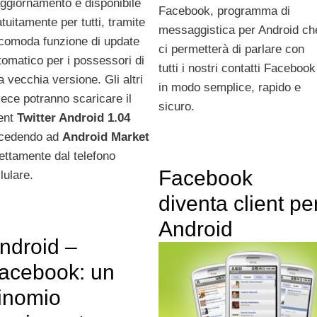
aggiornamento è disponibile
Facebook, programma di
atuitamente per tutti, tramite
messaggistica per Android ch
 comoda funzione di update
ci permetterà di parlare con
tomatico per i possessori di
tutti i nostri contatti Facebook
a vecchia versione. Gli altri
in modo semplice, rapido e
vece potranno scaricare il
sicuro.
ient
Twitter Android 1.04
cedendo ad
Android Market
rettamente dal telefono
Facebook
lulare.
diventa client pe
Android
ndroid –
acebook: un
inomio