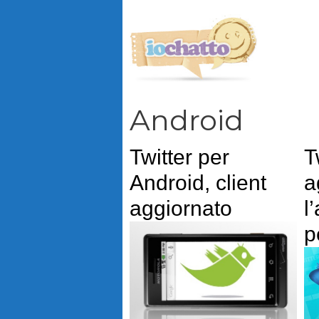
Vai
al
contenuto
Android
Twitter per
T
Android, client
a
aggiornato
l
p