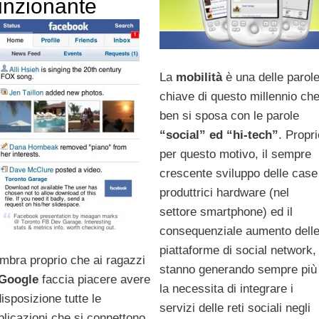
unzionante
La
mobilità
è una delle parol
chiave di questo millennio ch
ben si sposa con le parole
“social” ed “hi-tech”
. Propri
per questo motivo, il sempre
crescente sviluppo delle case
produttrici hardware (nel
settore smartphone) ed il
consequenziale aumento dell
piattaforme di social network,
mbra proprio che ai ragazzi
stanno generando sempre più
Google
faccia piacere avere
la necessita di integrare i
disposizione tutte le
servizi delle reti sociali negli
plicazioni che si connettono