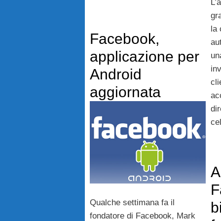
L’
gr
la
Facebook,
au
applicazione per
un
in
Android
cl
aggiornata
ac
di
cel
A
F
Qualche settimana fa il
b
fondatore di Facebook, Mark