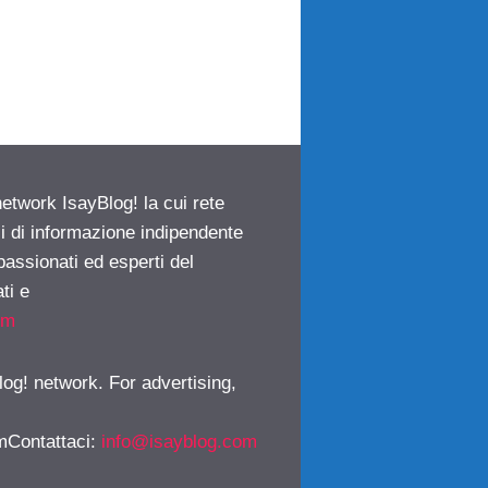
network IsayBlog! la cui rete
ci di informazione indipendente
passionati ed esperti del
ti e
om
log! network. For advertising,
mContattaci
:
info@isayblog.com