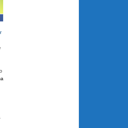
r
e
o
ma
a