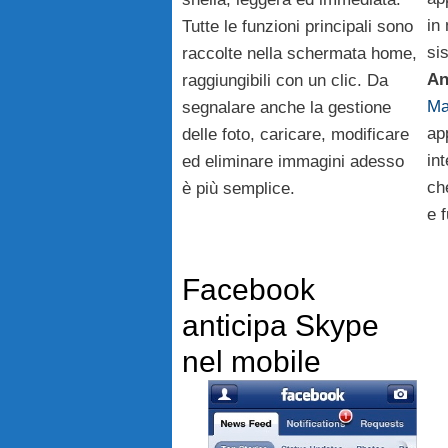
in
Tutte le funzioni principali sono
si
raccolte nella schermata home,
An
raggiungibili con un clic. Da
Ma
segnalare anche la gestione
ap
delle foto, caricare, modificare
in
ed eliminare immagini adesso
che
è più semplice.
e f
Facebook
anticipa Skype
nel mobile