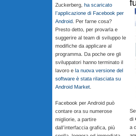
f
Zuckerberg,
ha scaricato
l’applicazione di Facebook per
Android
. Per farne cosa?
Presto detto, per provarla e
suggerire al team di sviluppo le
modifiche da applicare al
programma. Da poche ore gli
sviluppatori hanno terminato il
lavoro e
la nuova versione del
software è stata rilasciata su
Android Market
.
Facebook per Android può
Se
contare ora su numerose
di
migliorie, a partire
a 
dall’interfaccia grafica, più
ap
snella, leggera ed immediata.