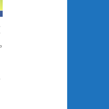
e
e
o
e