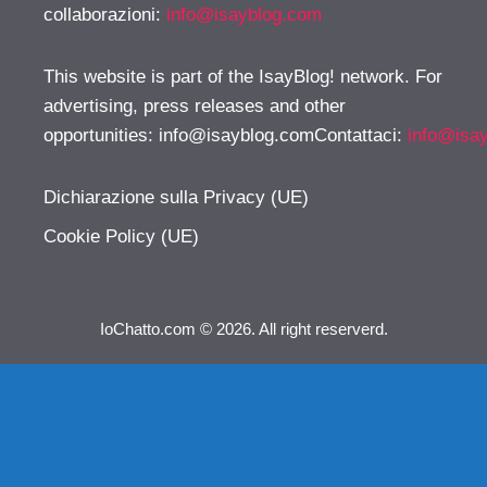
collaborazioni:
info@isayblog.com
This website is part of the IsayBlog! network. For
advertising, press releases and other
opportunities:
info@isayblog.comContattaci
:
info@isa
Dichiarazione sulla Privacy (UE)
Cookie Policy (UE)
IoChatto.com © 2026. All right reserverd.