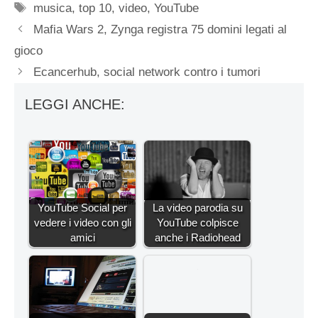
Tag
musica
,
top 10
,
video
,
YouTube
Mafia Wars 2, Zynga registra 75 domini legati al
gioco
Ecancerhub, social network contro i tumori
LEGGI ANCHE:
YouTube Social per
La video parodia su
vedere i video con gli
YouTube colpisce
amici
anche i Radiohead