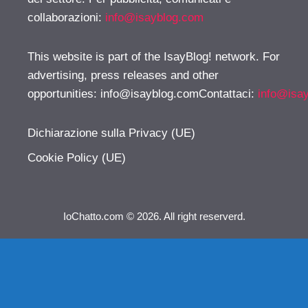
collaborazioni:
info@isayblog.com
This website is part of the IsayBlog! network. For
advertising, press releases and other
opportunities:
info@isayblog.comContattaci
:
info@isa
Dichiarazione sulla Privacy (UE)
Cookie Policy (UE)
IoChatto.com © 2026. All right reserverd.