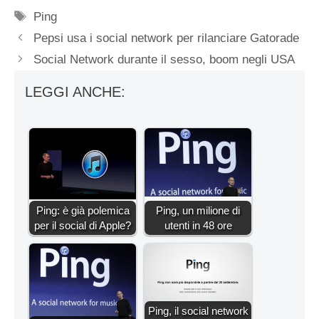
Tag
Ping
Pepsi usa i social network per rilanciare Gatorade
Social Network durante il sesso, boom negli USA
LEGGI ANCHE:
Ping: è già polemica
Ping, un milione di
per il social di Apple?
utenti in 48 ore
Ping, il social network