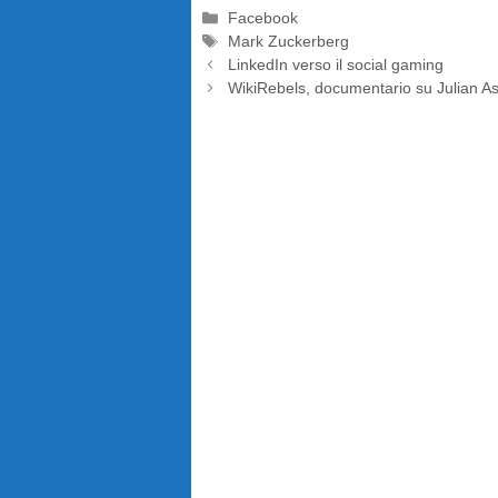
Categorie
Facebook
Tag
Mark Zuckerberg
LinkedIn verso il social gaming
WikiRebels, documentario su Julian A