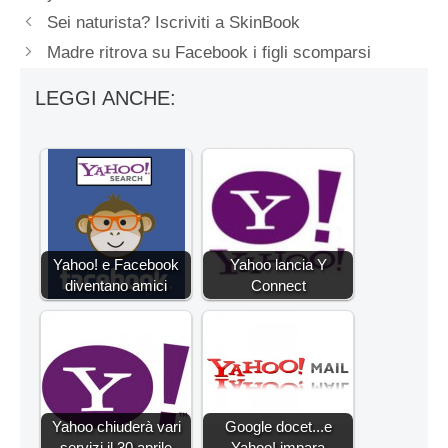
Sei naturista? Iscriviti a SkinBook
Madre ritrova su Facebook i figli scomparsi
LEGGI ANCHE:
Yahoo! e Facebook
Yahoo lancia Y
diventano amici
Connect
Yahoo chiuderà vari
Google docet...e
servizi il 30 aprile
Yahoo! impara