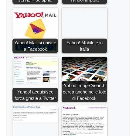
Yahoo! Mail si unisce
Yahoo! Mobile è in
a Facebook
Italia
Yahoo Image Search
Yahoo! acquisisce
cerca anche nelle foto
forza grazie a Twitter
di Facebook