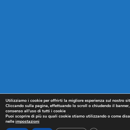
Utilizziamo i cookie per offrirti la migliore esperienza sul nostro si
Cliccando sulla pagina, effettuando lo scroll o chiudendo il banner, 
consenso all’uso di tutti i cookie
Puoi scoprire di più su quali cookie stiamo utilizzando o come disat
nelle
impostazioni