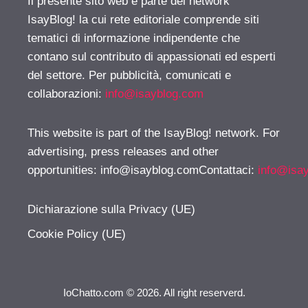
Il presente sito web è parte del network
IsayBlog! la cui rete editoriale comprende siti
tematici di informazione indipendente che
contano sul contributo di appassionati ed esperti
del settore. Per pubblicità, comunicati e
collaborazioni:
info@isayblog.com
This website is part of the IsayBlog! network. For
advertising, press releases and other
opportunities:
info@isayblog.comContattaci
:
info@isa
Dichiarazione sulla Privacy (UE)
Cookie Policy (UE)
IoChatto.com © 2026. All right reserverd.