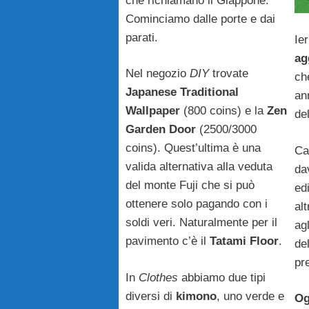
che richiamano il Giappone.
Cominciamo dalle porte e dai
parati.
Ie
ag
Nel negozio
DIY
trovate
ch
Japanese Traditional
an
Wallpaper
(800 coins) e la
Zen
de
Garden Door
(2500/3000
coins). Quest’ultima è una
Car
valida alternativa alla veduta
da
del monte Fuji che si può
ed
ottenere solo pagando con i
alt
soldi veri. Naturalmente per il
agl
pavimento c’è il
Tatami Floor
.
de
pr
In
Clothes
abbiamo due tipi
diversi di
kimono
, uno verde e
Og