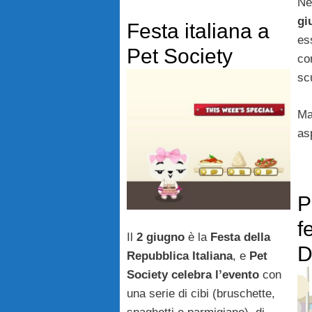
Ne
gi
Festa italiana a
es
Pet Society
co
sc
Ma
as
P
f
Il
2 giugno
è la
Festa della
D
Repubblica Italiana
, e
Pet
Society celebra l’evento
con
una serie di cibi (bruschette,