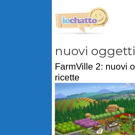
Vai
al
contenuto
nuovi oggett
FarmVille 2: nuovi 
ricette