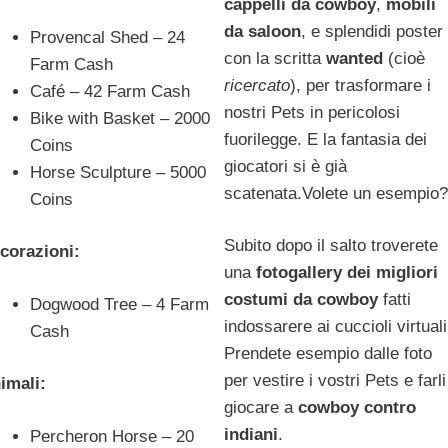
cappelli da cowboy
,
mobili
da saloon
, e splendidi poster
Provencal Shed – 24
con la scritta
wanted
(cioè
Farm Cash
ricercato
), per trasformare i
Café – 42 Farm Cash
nostri Pets in pericolosi
Bike with Basket – 2000
fuorilegge. E la fantasia dei
Coins
giocatori si è già
Horse Sculpture – 5000
scatenata.Volete un esempio?
Coins
Subito dopo il salto troverete
corazioni:
una
fotogallery dei migliori
costumi da cowboy
fatti
Dogwood Tree – 4 Farm
indossarere ai cuccioli virtuali
Cash
Prendete esempio dalle foto
per vestire i vostri Pets e farli
imali:
giocare a
cowboy contro
indiani
.
Percheron Horse – 20