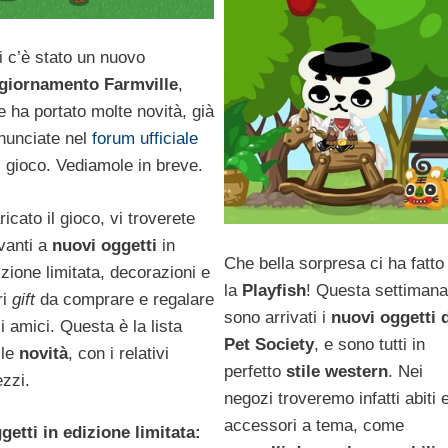
ri c’è stato un nuovo
giornamento Farmville
,
e ha portato molte novità, già
nunciate nel
forum ufficiale
l gioco. Vediamole in breve.
icato il gioco, vi troverete
vanti a
nuovi oggetti
in
Che bella sorpresa ci ha fatto
izione limitata, decorazioni e
la
Playfish
! Questa settimana
ri
gift
da comprare e regalare
sono arrivati i
nuovi oggetti 
i amici. Questa è la lista
Pet Society
, e sono tutti in
lle
novità
, con i relativi
perfetto
stile western
. Nei
ezzi.
negozi troveremo infatti abiti 
accessori a tema, come
getti in edizione limitata: