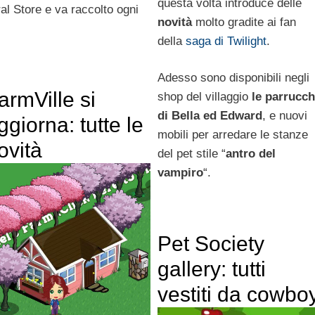
questa volta introduce delle
al Store e va raccolto ogni
novità
molto gradite ai fan
della
saga di Twilight
.
Adesso sono disponibili negli
armVille si
shop del villaggio
le parrucc
di Bella ed Edward
, e nuovi
ggiorna: tutte le
mobili per arredare le stanze
ovità
del pet stile “
antro del
vampiro
“.
Pet Society
gallery: tutti
vestiti da cowbo