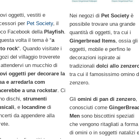
vi oggetti, vestiti e
Nei negozi di
Pet Society
è
cessori per
Pet Society
, il
possibile trovare una grande
oco Facebook della
Playfish
.
quantità di oggetti, tra cui i
questa volta il tema è “
a
Gingerbread Items
, ossia gli
tto rock
“. Quando visitate i
oggetti, mobile e perfino le
gozi del villaggio troverete
decorazioni ispirate ai
 attendervi un mucchio di
tradizionali
dolci allo zenzer
ovi oggetti per decorare la
tra cui il famosissimo omino d
sa e arredarla com
zenzero.
acerebbe a una rockstar
. Ci
no dischi,
strumenti
Gli
omini di pan di zenzero
,
sicali
, e
locandine
di
conosciuti come
GingerBrea
ncerti da appendere alla
Men
sono biscottini speziati
rete.
che vengono ritagliati a forma
di omini o in soggetti natalizi 