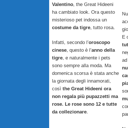
Valentino
, the Great Hideeni
ha cambiato look. Ora questo
Nuo
misterioso pet indossa un
ac
costume da tigre
, tutto rosa.
gi
E 
Infatti, secondo l’
oroscopo
tu
cinese
, questo è l’
anno della
ne
tigre
, e naturalmente i pets
ad
sono sempre alla moda. Ma
nu
domenica scorsa è stata anche
ca
la giornata degli innamorati,
pi
così
the Great Hideeni ora
so
non regala più pupazzetti ma
mu
rose. Le rose sono 12 e tutte
co
da collezionare
.
pa