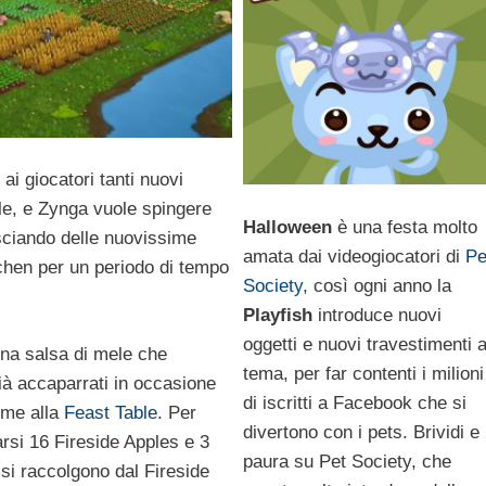
 ai giocatori tanti nuovi
nale, e Zynga vuole spingere
Halloween
è una festa molto
lasciando delle nuovissime
amata dai videogiocatori di
Pe
itchen per un periodo di tempo
Society
, così ogni anno la
Playfish
introduce nuovi
oggetti e nuovi travestimenti 
una salsa di mele che
tema, per far contenti i milioni
ià accaparrati in occasione
di iscritti a Facebook che si
eme alla
Feast Table
. Per
divertono con i pets. Brividi e
rsi 16 Fireside Apples e 3
paura su Pet Society, che
 si raccolgono dal Fireside