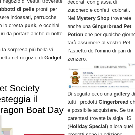
l negozio di vestiti troverete
decorati con glassa di
ubbotti di pelle
pronti per
zucchero e confetti colorati.
sere indossati, parrucche
Nel
Mystery Shop
troverete
n la cresta
punk
, e occhiali
anche una
Gingerbread Pet
uri da portare anche di notte.
Potion
che per qualche giorn
farà assumere al vostro Pet
 la sorpresa più bella vi
l’aspetto dell’omino di pan di
petta nel negozio di
Gadget
.
zenzero.
et Society
Di seguito ecco una
gallery
d
esteggia il
tutti i prodotti
Gingerbread
ch
ragon Boat Day
è possibile acquistare. Se tra
parentesi trovate la sigla HS
(
Holiday Special
) allora quei
prodotti sono in edizione